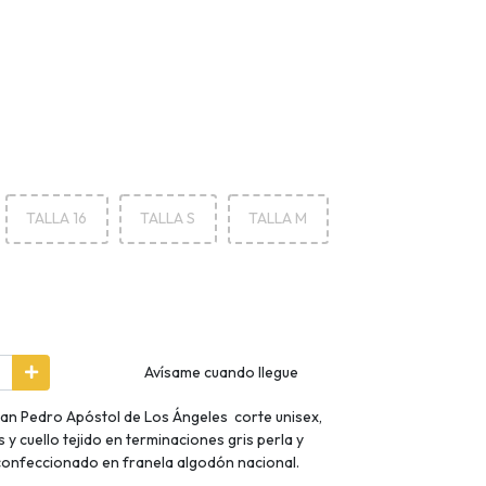
TALLA 16
TALLA S
TALLA M
Avísame cuando llegue
an Pedro Apóstol de Los Ángeles corte unisex,
 y cuello tejido en terminaciones gris perla y
confeccionado en franela algodón nacional.