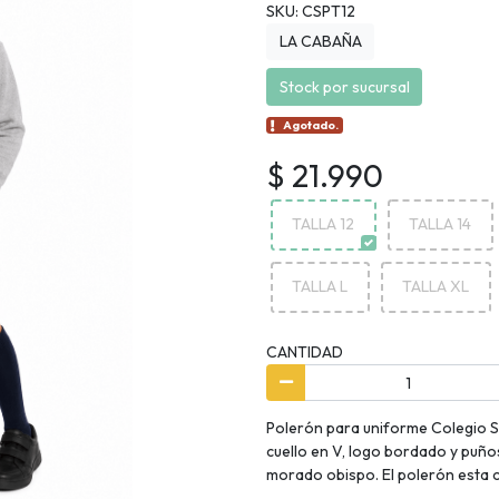
SKU: CSPT12
LA CABAÑA
Stock por sucursal
Agotado.
$ 21.990
TALLA 12
TALLA 14
TALLA L
TALLA XL
CANTIDAD
Polerón para uniforme Colegio S
cuello en V, logo bordado y puños
morado obispo. El polerón esta 