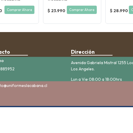
Comprar Ahora
Comprar Ahora
0
$ 23.990
$ 28.990
acto
Dirección
no
Avenida Gabriela Mistral 1255 Lo
5885952
Los Angeles.
Lun a Vie 08:00 a 18:00hrs
to@uniformeslacabana.cl