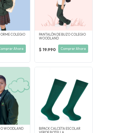
FORME COLEGIO
PANTALÓN DE BUZO COLEGIO
WOODLAND
Comprar Ahora
Comprar Ahora
$ 19.990
IO WOODLAND
BIPACK CALCETA ESCOLAR
VERDE BOTELLA