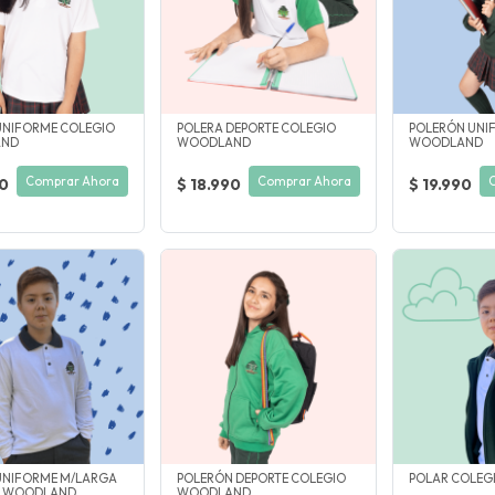
UNIFORME COLEGIO
POLERA DEPORTE COLEGIO
POLERÓN UNI
AND
WOODLAND
WOODLAND
Comprar Ahora
Comprar Ahora
90
$ 18.990
$ 19.990
UNIFORME M/LARGA
POLERÓN DEPORTE COLEGIO
POLAR COLEG
O WOODLAND
WOODLAND