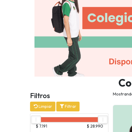
Co
Filtros
Mostrando
Limpiar
Filtrar
$ 7.191
$ 28.990