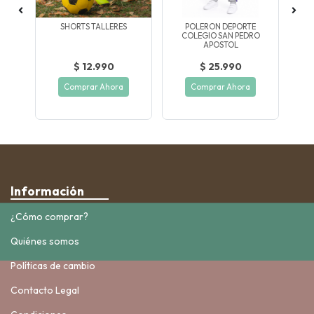
AN
SHORTS TALLERES
POLERON DEPORTE
COLEGIO SAN PEDRO
M
APOSTOL
$ 12.990
$ 25.990
Comprar Ahora
Comprar Ahora
Información
¿Cómo comprar?
Quiénes somos
Políticas de cambio
Contacto Legal