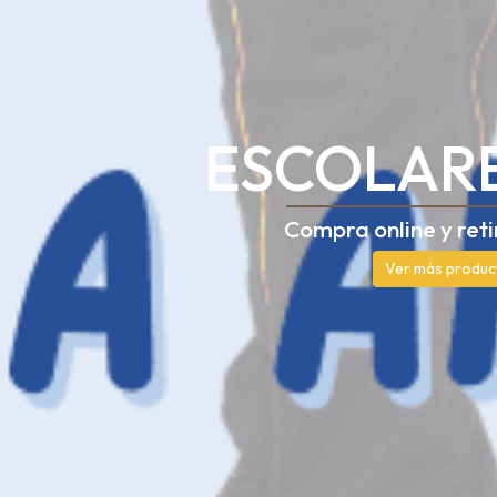
ESCOLARE
Compra online y reti
Ver más produc