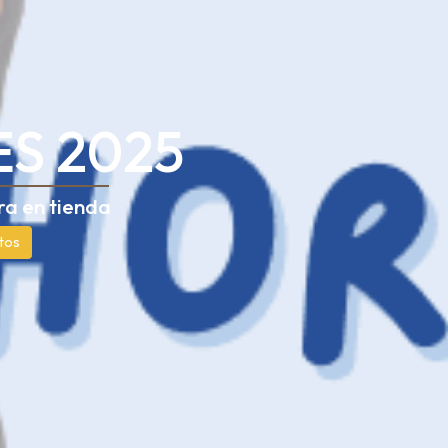
S 2025
ra en tienda
tos