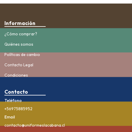
Información
¿Cómo comprar?
Quiénes somos
Políticas de cambio
Contacto Legal
Condiciones
Contacto
Teléfono
+56975885952
Email
contacto@uniformeslacabana.cl