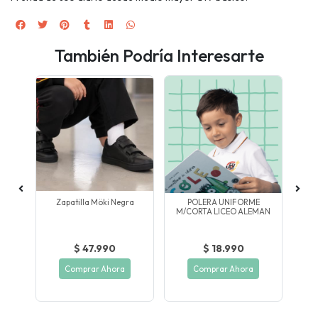
También Podría Interesarte
ca
Zapatilla Möki Negra
POLERA UNIFORME
B
M/CORTA LICEO ALEMAN
$ 47.990
$ 18.990
Comprar Ahora
Comprar Ahora