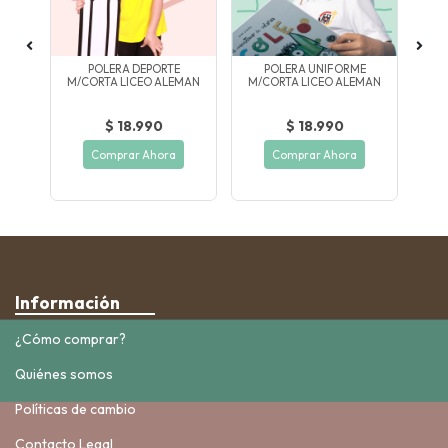
CON
POLERA DEPORTE
POLERA UNIFORME
AN
M/CORTA LICEO ALEMAN
M/CORTA LICEO ALEMAN
C/
$ 18.990
$ 18.990
Comprar Ahora
Comprar Ahora
Información
¿Cómo comprar?
Quiénes somos
Políticas de cambio
Contacto Legal