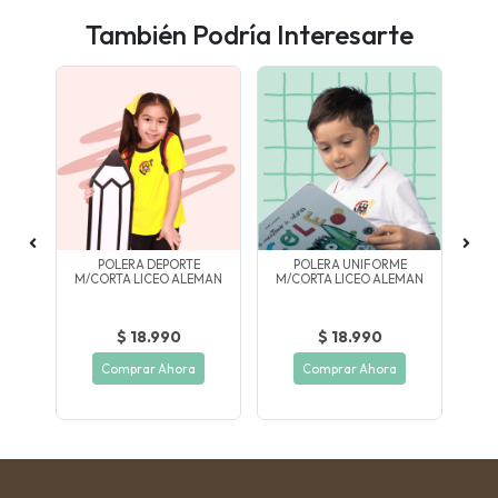
También Podría Interesarte
E
POLERA DEPORTE
POLERA UNIFORME
CA
ION
M/CORTA LICEO ALEMAN
M/CORTA LICEO ALEMAN
$ 18.990
$ 18.990
Comprar Ahora
Comprar Ahora