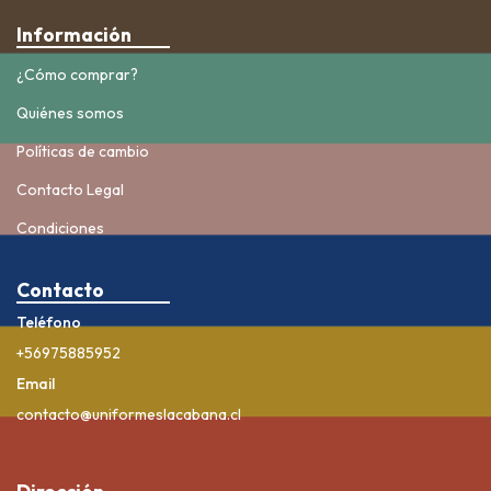
Información
¿Cómo comprar?
Quiénes somos
Políticas de cambio
Contacto Legal
Condiciones
Contacto
Teléfono
+56975885952
Email
contacto@uniformeslacabana.cl