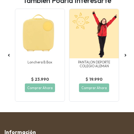
También Podría Interesarte
AR
Lonchera B.box
PANTALON DEPORTE
COLEGIO ALEMAN
$ 23.990
$ 19.990
Comprar Ahora
Comprar Ahora
Información