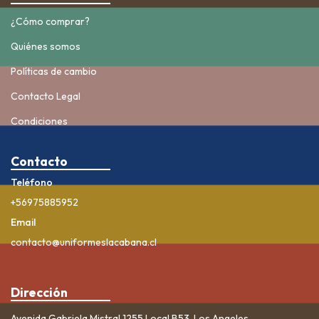
¿Cómo comprar?
Quiénes somos
Políticas de cambio
Contacto Legal
Condiciones
Contacto
Teléfono
+56975885952
Email
contacto@uniformeslacabana.cl
Dirección
Avenida Gabriela Mistral 1255 Local B53, Los Angeles.