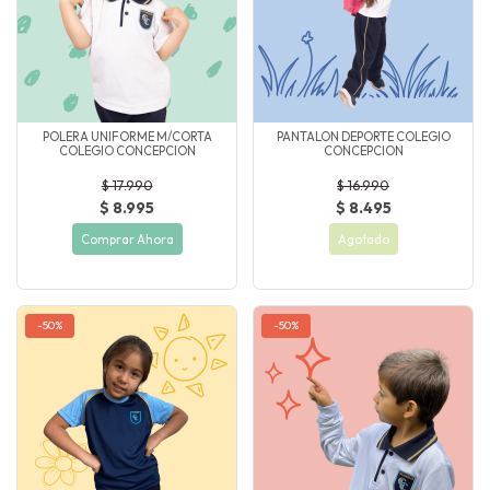
POLERA UNIFORME M/CORTA
PANTALON DEPORTE COLEGIO
COLEGIO CONCEPCION
CONCEPCION
$ 17.990
$ 16.990
$ 8.995
$ 8.495
Comprar Ahora
Agotado
-50%
-50%