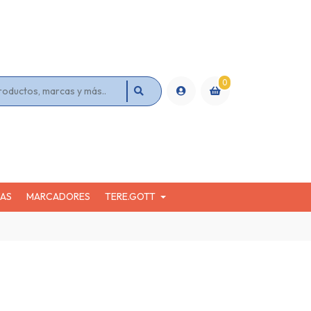
0
KAS
MARCADORES
TERE.GOTT