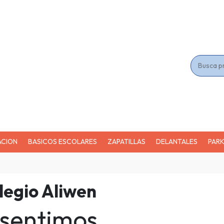
ACION
BASICOS ESCOLARES
ZAPATILLAS
DELANTALES
PAR
legio Aliwen
 sentimos