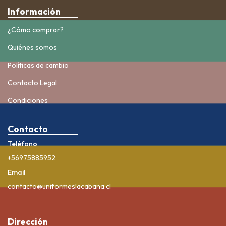
Información
¿Cómo comprar?
Quiénes somos
Políticas de cambio
Contacto Legal
Condiciones
Contacto
Teléfono
+56975885952
Email
contacto@uniformeslacabana.cl
Dirección