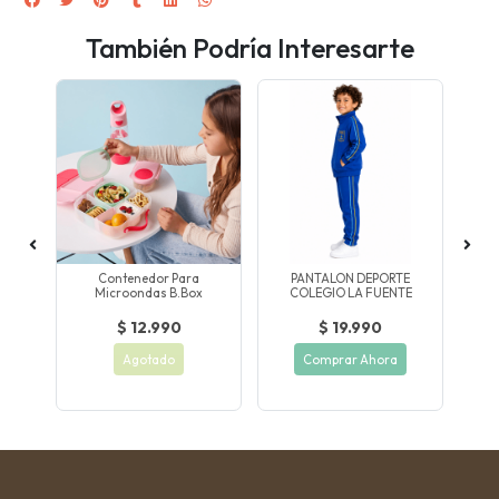
También Podría Interesarte
IÑO
Contenedor Para
PANTALON DEPORTE
Microondas B.box
COLEGIO LA FUENTE
C
$ 12.990
$ 19.990
Agotado
Comprar Ahora