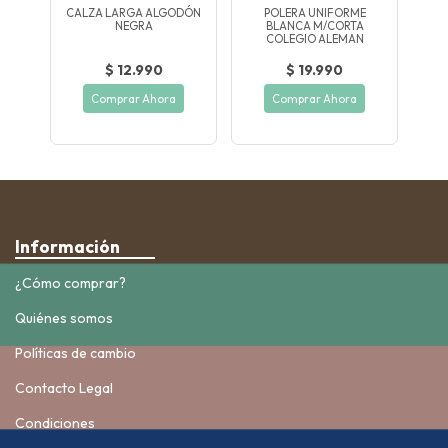
ME
CALZA LARGA ALGODÓN
POLERA UNIFORME
C
N
NEGRA
BLANCA M/CORTA
COLEGIO ALEMAN
$ 12.990
$ 19.990
Comprar Ahora
Comprar Ahora
Información
¿Cómo comprar?
Quiénes somos
Políticas de cambio
Contacto Legal
Condiciones