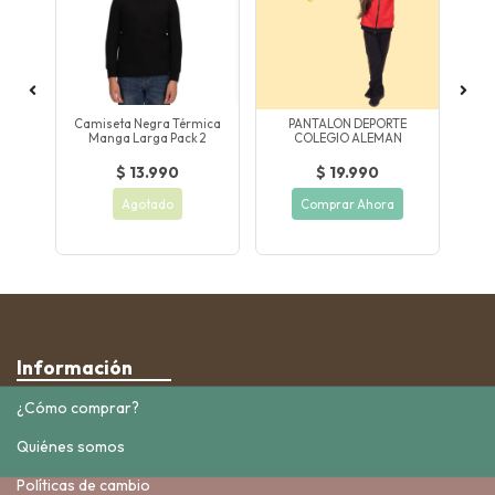
SLA
Camiseta Negra Térmica
PANTALON DEPORTE
S
Manga Larga Pack 2
COLEGIO ALEMAN
$ 13.990
$ 19.990
Agotado
Comprar Ahora
Información
¿Cómo comprar?
Quiénes somos
Políticas de cambio