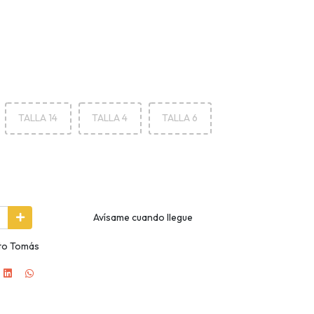
TALLA 14
TALLA 4
TALLA 6
Avísame cuando llegue
nto Tomás