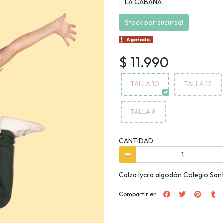
LA CABAÑA
Stock por sucursal
Agotado.
$ 11.990
TALLA 10
TALLA 12
TALLA 8
CANTIDAD
Calza lycra algodón Colegio Sa
Compartir en: